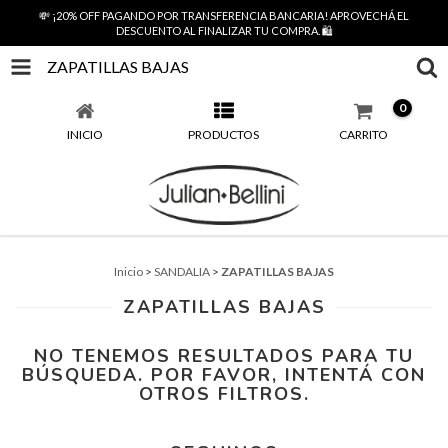
💸 ¡20% OFF PAGANDO POR TRANSFERENCIA BANCARIA! APROVECHÁ EL
DESCUENTO AL FINALIZAR TU COMPRA. 🛍️
ZAPATILLAS BAJAS
0
INICIO
PRODUCTOS
CARRITO
Inicio
>
SANDALIA
>
ZAPATILLAS BAJAS
ZAPATILLAS BAJAS
NO TENEMOS RESULTADOS PARA TU
BÚSQUEDA. POR FAVOR, INTENTÁ CON
OTROS FILTROS.