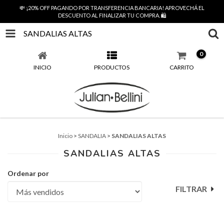
💸 ¡20% OFF PAGANDO POR TRANSFERENCIA BANCARIA! APROVECHÁ EL
DESCUENTO AL FINALIZAR TU COMPRA. 🛍️
SANDALIAS ALTAS
0
INICIO
PRODUCTOS
CARRITO
Inicio
>
SANDALIA
>
SANDALIAS ALTAS
SANDALIAS ALTAS
Ordenar por
FILTRAR