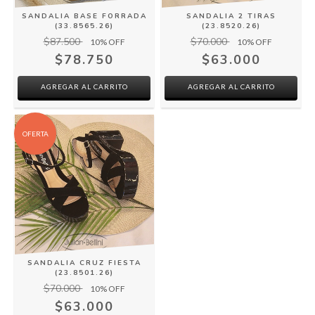
SANDALIA BASE FORRADA
SANDALIA 2 TIRAS
(33.8565.26)
(23.8520.26)
$87.500
$70.000
10
% OFF
10
% OFF
$78.750
$63.000
AGREGAR AL CARRITO
AGREGAR AL CARRITO
OFERTA
SANDALIA CRUZ FIESTA
(23.8501.26)
$70.000
10
% OFF
$63.000