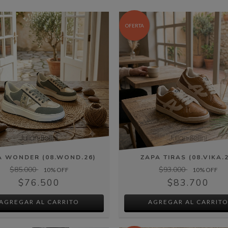
OFERTA
A WONDER (08.WOND.26)
ZAPA TIRAS (08.VIKA.
$85.000
$93.000
10
% OFF
10
% OFF
$76.500
$83.700
AGREGAR AL CARRITO
AGREGAR AL CARRIT