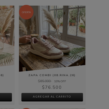
OFERTA
26)
ZAPA COMBI (08.RINA.26)
$85.000
10
% OFF
$76.500
O
AGREGAR AL CARRITO