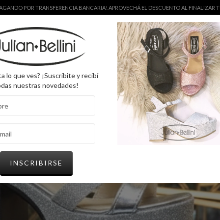
 PAGANDO POR TRANSFERENCIA BANCARIA! APROVECHÁ EL DESCUENTO AL FINALIZAR TU
CTOS
GUIA DE TALLES
CONTACTO
QUIÉNES SOMOS
a lo que ves? ¡Suscribite y recibí
odas nuestras novedades!