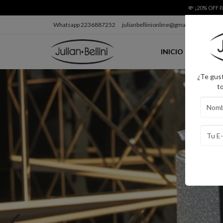
💸 ¡20% OFF
Whatsapp 2236887252
julianbellinionline@gmail.com
INICIO
PRODU
¿Te gust
t