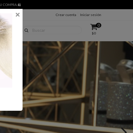
 COMPRA. 🛍️
Crear cuenta
Iniciar sesión
0
$0