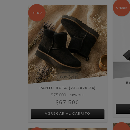
OFERTA
OFERTA
B
PANTU BOTA (23.2020.26)
$75.000
10
% OFF
$67.500
AGREGAR AL CARRITO