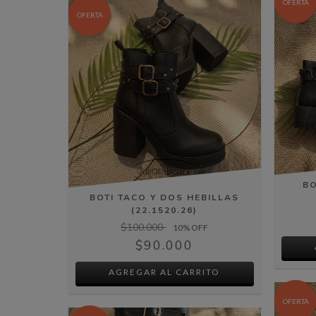
OFERTA
OFERTA
BO
BOTI TACO Y DOS HEBILLAS
(22.1520.26)
$100.000
10
% OFF
$90.000
AGREGAR AL CARRITO
OFERTA