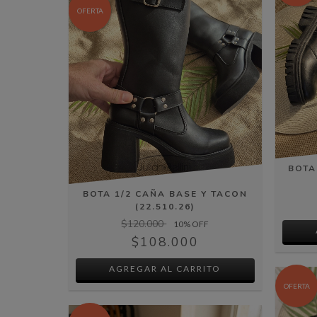
OFERTA
BOTA
BOTA 1/2 CAÑA BASE Y TACON
(22.510.26)
$120.000
10
% OFF
$108.000
AGREGAR AL CARRITO
OFERTA