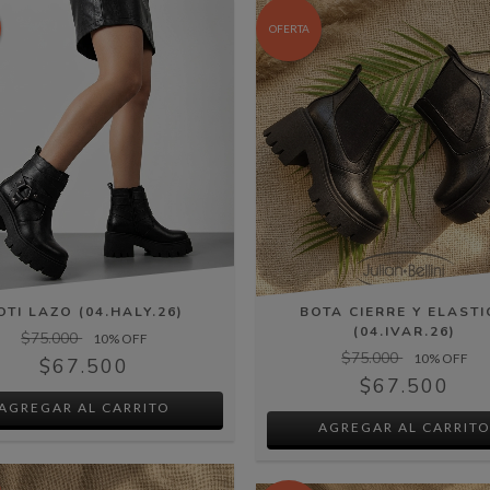
OFERTA
OTI LAZO (04.HALY.26)
BOTA CIERRE Y ELAST
(04.IVAR.26)
$75.000
10
% OFF
$75.000
10
% OFF
$67.500
$67.500
AGREGAR AL CARRITO
AGREGAR AL CARRIT