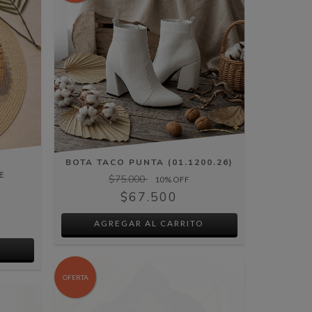
BOTA TACO PUNTA (01.1200.26)
E
$75.000
10
% OFF
$67.500
AGREGAR AL CARRITO
O
OFERTA