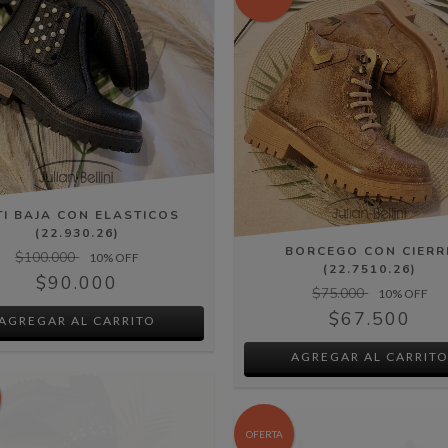
TI BAJA CON ELASTICOS
(22.930.26)
BORCEGO CON CIERR
$100.000
10
% OFF
(22.7510.26)
$90.000
$75.000
10
% OFF
$67.500
AGREGAR AL CARRITO
AGREGAR AL CARRIT
OFERTA