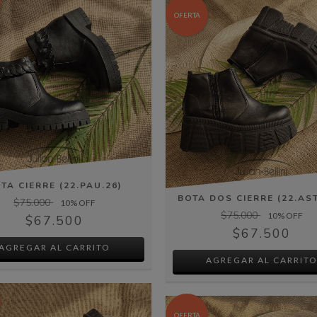
OFERTA
TA CIERRE (22.PAU.26)
BOTA DOS CIERRE (22.AST
$75.000
10
% OFF
$75.000
10
% OFF
$67.500
$67.500
AGREGAR AL CARRITO
AGREGAR AL CARRIT
OFERTA