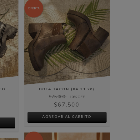
OFERTA
ICO
BOTA TACON (04.23.26)
$75.000
10
% OFF
$67.500
AGREGAR AL CARRITO
O