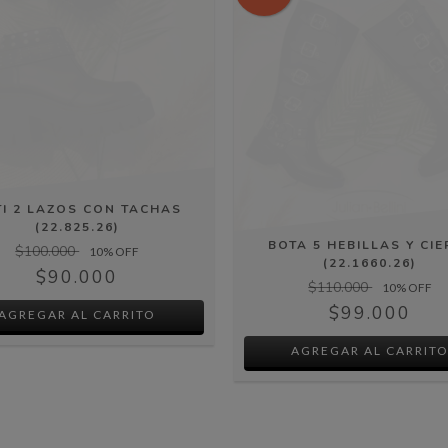
TI 2 LAZOS CON TACHAS
(22.825.26)
BOTA 5 HEBILLAS Y CIE
$100.000
10
% OFF
(22.1660.26)
$90.000
$110.000
10
% OFF
$99.000
AGREGAR AL CARRITO
AGREGAR AL CARRIT