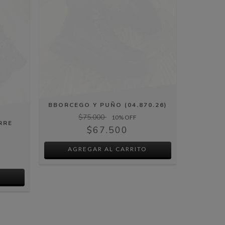
BBORCEGO Y PUÑO (04.870.26)
$75.000
10
% OFF
RRE
$67.500
AGREGAR AL CARRITO
O