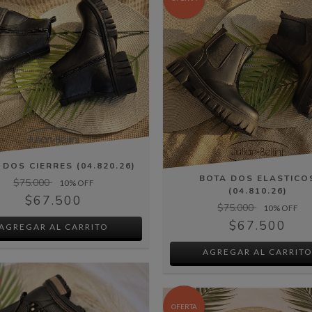
 DOS CIERRES (04.820.26)
BOTA DOS ELASTICO
$75.000
10
% OFF
(04.810.26)
$67.500
$75.000
10
% OFF
$67.500
AGREGAR AL CARRITO
AGREGAR AL CARRIT
OFERTA