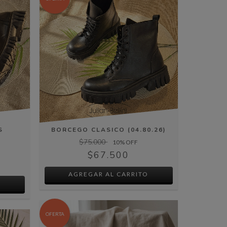
S
BORCEGO CLASICO (04.80.26)
$75.000
10
% OFF
$67.500
AGREGAR AL CARRITO
O
OFERTA