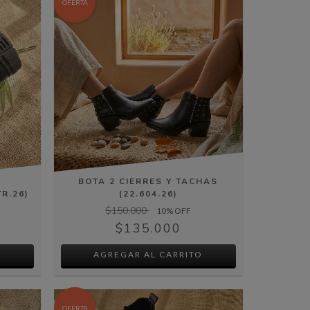
OFERTA
BOTA 2 CIERRES Y TACHAS
R.26)
(22.604.26)
$150.000
10
% OFF
$135.000
O
AGREGAR AL CARRITO
OFERTA