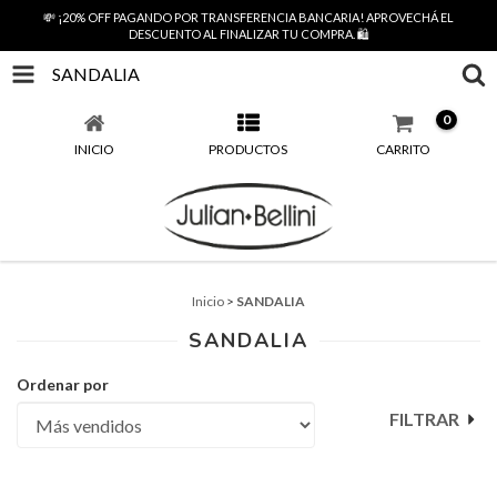
💸 ¡20% OFF PAGANDO POR TRANSFERENCIA BANCARIA! APROVECHÁ EL
DESCUENTO AL FINALIZAR TU COMPRA. 🛍️
SANDALIA
0
INICIO
PRODUCTOS
CARRITO
Inicio
>
SANDALIA
SANDALIA
Ordenar por
FILTRAR