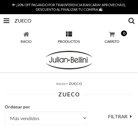
💸 ¡20% OFF PAGANDO POR TRANSFERENCIA BANCARIA! APROVECHÁ EL
DESCUENTO AL FINALIZAR TU COMPRA. 🛍️
ZUECO
0
INICIO
PRODUCTOS
CARRITO
Inicio
>
ZUECO
ZUECO
Ordenar por
FILTRAR