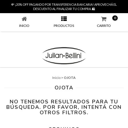
💸 ¡20% OFF PAGANDO POR TRANSFERENCIA BANCARIA! APROVECHÁ EL
OJOTA
DESCUENTO AL FINALIZAR TU COMPRA. 🛍️
0
INICIO
PRODUCTOS
CARRITO
Inicio
>
OJOTA
OJOTA
NO TENEMOS RESULTADOS PARA TU
BÚSQUEDA. POR FAVOR, INTENTÁ CON
OTROS FILTROS.