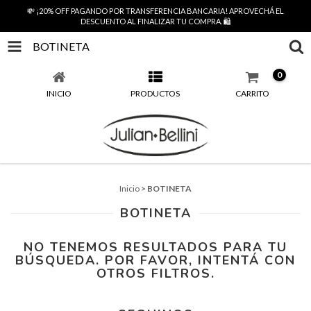
💸 ¡20% OFF PAGANDO POR TRANSFERENCIA BANCARIA! APROVECHÁ EL
DESCUENTO AL FINALIZAR TU COMPRA. 🛍️
BOTINETA
0
INICIO
PRODUCTOS
CARRITO
Inicio
>
BOTINETA
BOTINETA
NO TENEMOS RESULTADOS PARA TU
BÚSQUEDA. POR FAVOR, INTENTÁ CON
OTROS FILTROS.